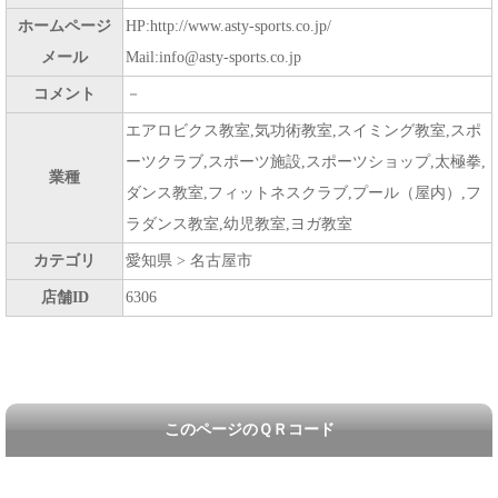
ホームページ
HP:http://www.asty-sports.co.jp/
メール
Mail:info@asty-sports.co.jp
コメント
－
エアロビクス教室,気功術教室,スイミング教室,スポ
ーツクラブ,スポーツ施設,スポーツショップ,太極拳,
業種
ダンス教室,フィットネスクラブ,プール（屋内）,フ
ラダンス教室,幼児教室,ヨガ教室
カテゴリ
愛知県 > 名古屋市
店舗ID
6306
このページのＱＲコード