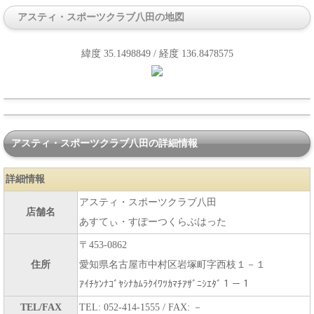
アスティ・スポーツクラブ八田の地図
緯度 35.1498849 / 経度 136.8478575
アスティ・スポーツクラブ八田の詳細情報
詳細情報
アスティ・スポーツクラブ八田
店舗名
あすてぃ・すぽーつくらぶはった
〒453-0862
住所
愛知県名古屋市中村区岩塚町字西枝１－１
ｱｲﾁｹﾝﾅｺﾞﾔｼﾅｶﾑﾗｸｲﾜﾂｶﾏﾁｱｻﾞﾆｼｴﾀﾞ１－１
TEL/FAX
TEL: 052-414-1555 / FAX: －