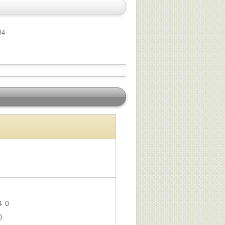
84
４０
０