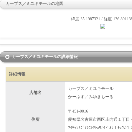
カーブス／ミユキモールの地図
緯度 35.1987321 / 経度 136.89113
カーブス／ミユキモールの詳細情報
詳細情報
カーブス／ミユキモール
店舗名
かーぶす／みゆきもーる
〒451-0016
住所
愛知県名古屋市西区庄内通１丁目
ｱｲﾁｹﾝﾅｺﾞﾔｼﾆｼｸｼｮｳﾅｲﾄﾞｵﾘ１ﾁｮｳﾒ４