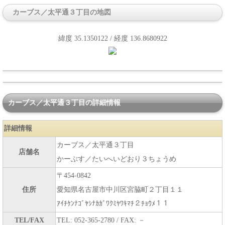
カーブス／太平通３丁目の地図
緯度 35.1350122 / 経度 136.8680922
カーブス／太平通３丁目の詳細情報
詳細情報
カーブス／太平通３丁目
店舗名
かーぶす／たいへいどおり３ちょうめ
〒454-0842
住所
愛知県名古屋市中川区宮脇町２丁目１１
ｱｲﾁｹﾝﾅｺﾞﾔｼﾅｶｶﾞﾜｸﾐﾔﾜｷﾏﾁ２ﾁｮｳﾒ１１
TEL/FAX
TEL: 052-365-2780 / FAX: －