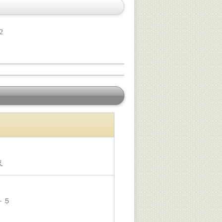
2
え
－５