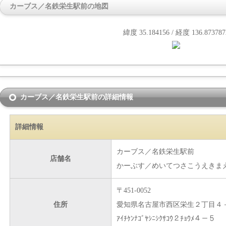
カーブス／名鉄栄生駅前の地図
緯度 35.184156 / 経度 136.873787
カーブス／名鉄栄生駅前の詳細情報
詳細情報
カーブス／名鉄栄生駅前
店舗名
かーぶす／めいてつさこうえきま
〒451-0052
住所
愛知県名古屋市西区栄生２丁目４
ｱｲﾁｹﾝﾅｺﾞﾔｼﾆｼｸｻｺｳ２ﾁｮｳﾒ４－５