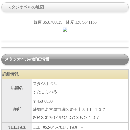
スタジオベルの地図
緯度 35.0706629 / 経度 136.9841135
スタジオベルの詳細情報
詳細情報
スタジオベル
店舗名
すたじおべる
〒458-0830
住所
愛知県名古屋市緑区姥子山３丁目４０７
ｱｲﾁｹﾝﾅｺﾞﾔｼﾐﾄﾞﾘｸｳﾊﾞｺﾔﾏ３ﾁｮｳﾒ４０７
TEL/FAX
TEL: 052-846-7817 / FAX: －