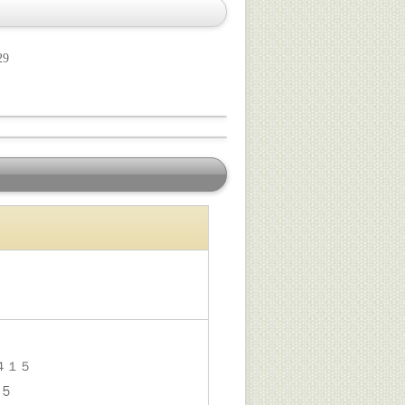
29
４１５
１５