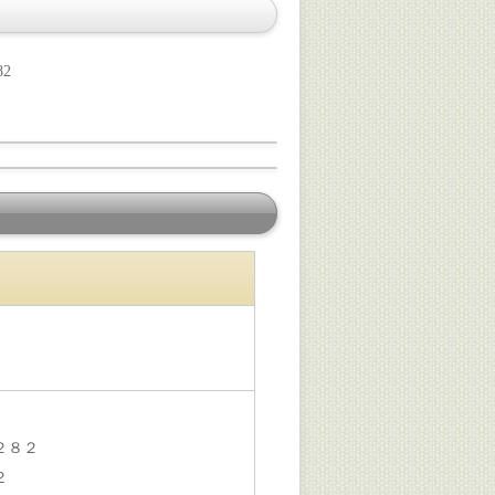
82
２８２
２