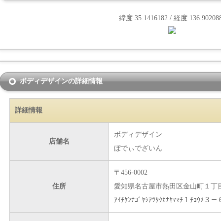
緯度 35.1416182 / 経度 136.90208
ボディデザインの詳細情報
詳細情報
ボディデザイン
店舗名
ぼでぃでざいん
〒456-0002
住所
愛知県名古屋市熱田区金山町１丁
ｱｲﾁｹﾝﾅｺﾞﾔｼｱﾂﾀｸｶﾅﾔﾏﾏﾁ１ﾁｮｳﾒ３－