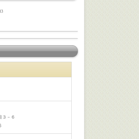
83
目３－６
６