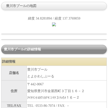
豊川市プールの地図
緯度 34.8281894 / 経度 137.3769059
豊川市プールの詳細情報
詳細情報
豊川市プール
店舗名
とよかわしぷーる
〒442-0067
住所
愛知県豊川市金屋西町３丁目１６－２
ｱｲﾁｹﾝﾄﾖｶﾜｼｶﾅﾔﾆｼﾏﾁ３ﾁｮｳﾒ１６－２
TEL/FAX
TEL: 0533-86-7074 / FAX: －