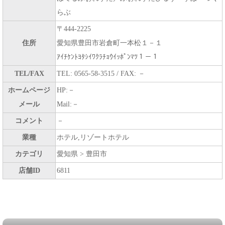
らぶ
〒444-2225
住所
愛知県豊田市岩倉町一本松１－１
ｱｲﾁｹﾝﾄﾖﾀｼｲﾜｸﾗﾁｮｳｲｯﾎﾟﾝﾏﾂ１－１
TEL/FAX
TEL: 0565-58-3515 / FAX: －
ホームページ
HP:－
メール
Mail:－
コメント
－
業種
ホテル,リゾートホテル
カテゴリ
愛知県 > 豊田市
店舗ID
6811