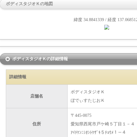
ボディスタジオＫの地図
緯度 34.8841339 / 経度 137.06851
ボディスタジオＫの詳細情報
詳細情報
ボディスタジオＫ
店舗名
ぼでぃすたじおＫ
〒445-0075
住所
愛知県西尾市戸ケ崎５丁目１－４
ｱｲﾁｹﾝﾆｼｵｼﾄｹｻﾞｷ５ﾁｮｳﾒ１－４