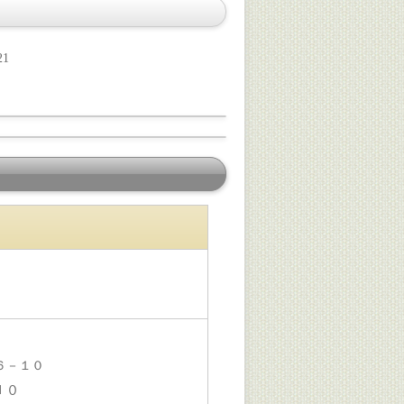
21
６－１０
－１０