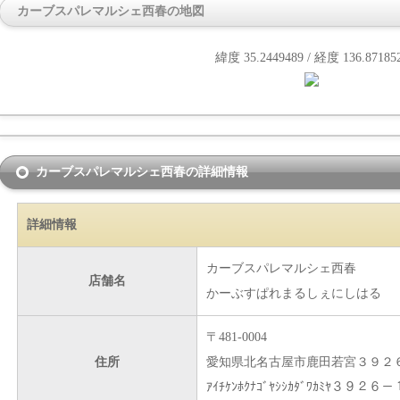
カーブスパレマルシェ西春の地図
緯度 35.2449489 / 経度 136.87185
カーブスパレマルシェ西春の詳細情報
詳細情報
カーブスパレマルシェ西春
店舗名
かーぶすぱれまるしぇにしはる
〒481-0004
住所
愛知県北名古屋市鹿田若宮３９２
ｱｲﾁｹﾝﾎｸﾅｺﾞﾔｼｼｶﾀﾞﾜｶﾐﾔ３９２６