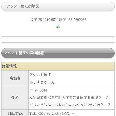
アシスト蟹江の地図
緯度 35.1210457 / 経度 136.7692036
アシスト蟹江の詳細情報
詳細情報
アシスト蟹江
店舗名
あしすとかにえ
〒497-0044
住所
愛知県海部郡蟹江町大字蟹江新田字勝田場２－２
ｱｲﾁｹﾝｱﾏｸﾞﾝｶﾆｴﾁｮｳｵｵｱｻﾞｶﾆｴｼﾝﾃﾞﾝｱｻﾞｶﾂﾀｼﾞｮｳ２－２
TEL/FAX
TEL: 0567-96-2666 / FAX: －