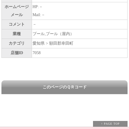
ホームページ
HP:－
メール
Mail:－
コメント
－
業種
プール,プール（屋内）
カテゴリ
愛知県 > 額田郡幸田町
店舗ID
7058
このページのＱＲコード
↑ PAGE TOP