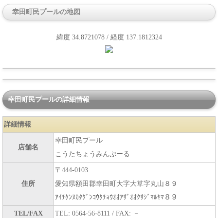
幸田町民プールの地図
緯度 34.8721078 / 経度 137.1812324
幸田町民プールの詳細情報
詳細情報
幸田町民プール
店舗名
こうたちょうみんぷーる
〒444-0103
住所
愛知県額田郡幸田町大字大草字丸山８９
ｱｲﾁｹﾝﾇｶﾀｸﾞﾝｺｳﾀﾁｮｳｵｵｱｻﾞｵｵｸｻｼﾞﾏﾙﾔﾏ８９
TEL/FAX
TEL: 0564-56-8111 / FAX: －