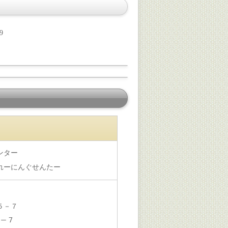
9
ンター
れーにんぐせんたー
５－７
ｶ５－７