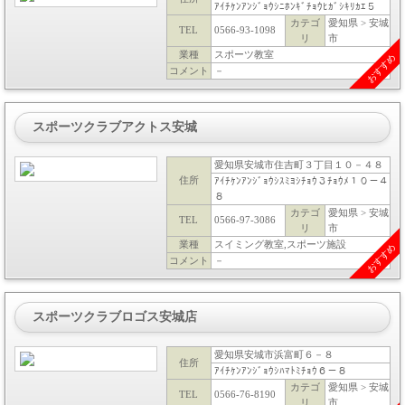
ｱｲﾁｹﾝｱﾝｼﾞｮｳｼﾆﾎﾝｷﾞﾁｮｳﾋｶﾞｼｷﾘｶｴ５
カテゴ
愛知県 > 安城
TEL
0566-93-1098
リ
市
業種
スポーツ教室
おすすめ
コメント
－
スポーツクラブアクトス安城
愛知県安城市住吉町３丁目１０－４８
住所
ｱｲﾁｹﾝｱﾝｼﾞｮｳｼｽﾐﾖｼﾁｮｳ３ﾁｮｳﾒ１０－４
８
カテゴ
愛知県 > 安城
TEL
0566-97-3086
リ
市
業種
スイミング教室,スポーツ施設
おすすめ
コメント
－
スポーツクラブロゴス安城店
愛知県安城市浜富町６－８
住所
ｱｲﾁｹﾝｱﾝｼﾞｮｳｼﾊﾏﾄﾐﾁｮｳ６－８
カテゴ
愛知県 > 安城
TEL
0566-76-8190
リ
市