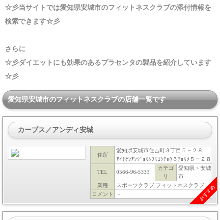
☆彡当サイトでは愛知県安城市のフィットネスクラブの添付情報を
検索できます☆彡
さらに
☆彡ダイエットにも効果のあるプラセンタの製品を紹介しています
☆彡
愛知県安城市のフィットネスクラブの店舗一覧です
カーブス／アンディ安城
愛知県安城市住吉町３丁目５－２８
住所
ｱｲﾁｹﾝｱﾝｼﾞｮｳｼｽﾐﾖｼﾁｮｳ３ﾁｮｳﾒ５－２８
カテゴ
愛知県 > 安城
TEL
0566-96-5333
リ
市
業種
スポーツクラブ,フィットネスクラブ
おすすめ
コメント
－