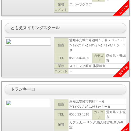
業種
スポーツクラブ
おすすめ
コメント
－
ともえスイミングスクール
愛知県安城市今池町１丁目２０－１６
住所
ｱｲﾁｹﾝｱﾝｼﾞｮｳｼｲﾏｲｹﾁｮｳ１ﾁｮｳﾒ２０－１
６
カテゴ
愛知県 > 安城
TEL
0566-98-4660
リ
市
業種
スイミング教室,体操教室
おすすめ
コメント
－
トランキーロ
愛知県安城市錦町４－６
住所
ｱｲﾁｹﾝｱﾝｼﾞｮｳｼﾆｼｷﾁｮｳ４－６
カテゴ
愛知県 > 安城
TEL
0566-93-1218
リ
市
カフェ,ヒーリング,輸入雑貨店,ヨガ教
業種
室