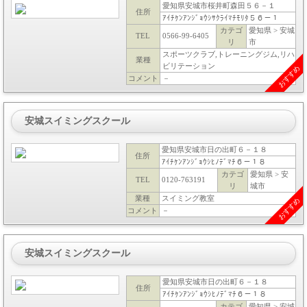
愛知県安城市桜井町森田５６－１
住所
ｱｲﾁｹﾝｱﾝｼﾞｮｳｼｻｸﾗｲﾏﾁﾓﾘﾀ５６－１
カテゴ
愛知県 > 安城
TEL
0566-99-6405
リ
市
スポーツクラブ,トレーニングジム,リハ
業種
ビリテーション
おすすめ
コメント
－
安城スイミングスクール
愛知県安城市日の出町６－１８
住所
ｱｲﾁｹﾝｱﾝｼﾞｮｳｼﾋﾉﾃﾞﾏﾁ６－１８
カテゴ
愛知県 > 安
TEL
0120-763191
リ
城市
業種
スイミング教室
おすすめ
コメント
－
安城スイミングスクール
愛知県安城市日の出町６－１８
住所
ｱｲﾁｹﾝｱﾝｼﾞｮｳｼﾋﾉﾃﾞﾏﾁ６－１８
カテゴ
愛知県 > 安城