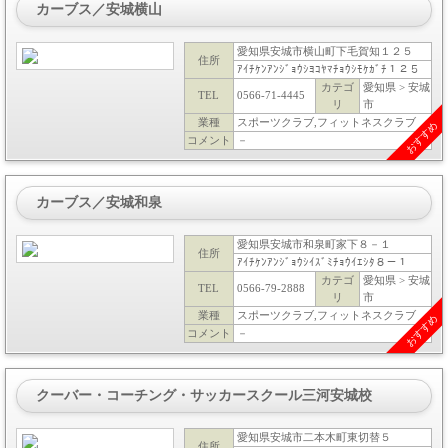
カーブス／安城横山
愛知県安城市横山町下毛賀知１２５
住所
ｱｲﾁｹﾝｱﾝｼﾞｮｳｼﾖｺﾔﾏﾁｮｳｼﾓｹｶﾞﾁ１２５
カテゴ
愛知県 > 安城
TEL
0566-71-4445
リ
市
業種
スポーツクラブ,フィットネスクラブ
おすすめ
コメント
－
カーブス／安城和泉
愛知県安城市和泉町家下８－１
住所
ｱｲﾁｹﾝｱﾝｼﾞｮｳｼｲｽﾞﾐﾁｮｳｲｴｼﾀ８－１
カテゴ
愛知県 > 安城
TEL
0566-79-2888
リ
市
業種
スポーツクラブ,フィットネスクラブ
おすすめ
コメント
－
クーバー・コーチング・サッカースクール三河安城校
愛知県安城市二本木町東切替５
住所