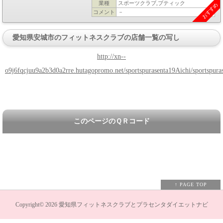
業種
スポーツクラブ,ブティック
おすすめ
コメント
－
愛知県安城市のフィットネスクラブの店舗一覧の写し
http://xn--
o9j6fqcjuu9a2b3d0a2rre.hutagopromo.net/sportspurasenta19Aichi/sportspura
このページのＱＲコード
↑ PAGE TOP
Copyright©
2026
愛知県フィットネスクラブとプラセンタダイエットナビ