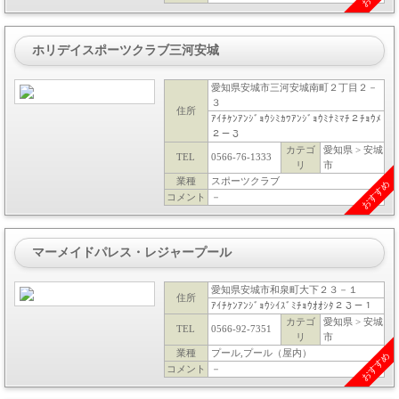
ホリデイスポーツクラブ三河安城
愛知県安城市三河安城南町２丁目２－
３
住所
ｱｲﾁｹﾝｱﾝｼﾞｮｳｼﾐｶﾜｱﾝｼﾞｮｳﾐﾅﾐﾏﾁ２ﾁｮｳﾒ
２－３
カテゴ
愛知県 > 安城
TEL
0566-76-1333
リ
市
業種
スポーツクラブ
おすすめ
コメント
－
マーメイドパレス・レジャープール
愛知県安城市和泉町大下２３－１
住所
ｱｲﾁｹﾝｱﾝｼﾞｮｳｼｲｽﾞﾐﾁｮｳｵｵｼﾀ２３－１
カテゴ
愛知県 > 安城
TEL
0566-92-7351
リ
市
業種
プール,プール（屋内）
おすすめ
コメント
－