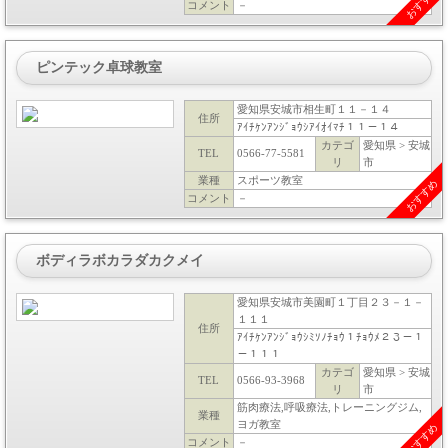
おすすめ
コメント
－
ピンテック卓球教室
愛知県安城市相生町１１－１４
住所
ｱｲﾁｹﾝｱﾝｼﾞｮｳｼｱｲｵｲﾏﾁ１１－１４
カテゴ
愛知県 > 安城
TEL
0566-77-5581
リ
市
業種
スポーツ教室
おすすめ
コメント
－
ボディラボカラダカクメイ
愛知県安城市美園町１丁目２３－１－
１１１
住所
ｱｲﾁｹﾝｱﾝｼﾞｮｳｼﾐｿﾉﾁｮｳ１ﾁｮｳﾒ２３－１
－１１１
カテゴ
愛知県 > 安城
TEL
0566-93-3968
リ
市
筋肉療法,呼吸療法,トレーニングジム,
業種
ヨガ教室
おすすめ
コメント
－