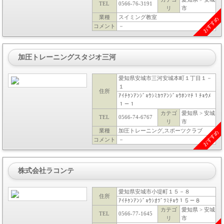
TEL
0566-76-3191
リ
市
業種
スイミング教室
おすすめ
コメント
－
加圧トレーニングスタジオ三河
愛知県安城市三河安城本町１丁目１－
１
住所
ｱｲﾁｹﾝｱﾝｼﾞｮｳｼﾐｶﾜｱﾝｼﾞｮｳﾎﾝﾏﾁ１ﾁｮｳﾒ
１－１
カテゴ
愛知県 > 安城
TEL
0566-74-6767
リ
市
業種
加圧トレーニング,スポーツクラブ
おすすめ
コメント
－
株式会社ラコンテ
愛知県安城市小堤町１５－８
住所
ｱｲﾁｹﾝｱﾝｼﾞｮｳｼｵﾂﾞﾂﾐﾁｮｳ１５－８
カテゴ
愛知県 > 安城
TEL
0566-77-1645
リ
市