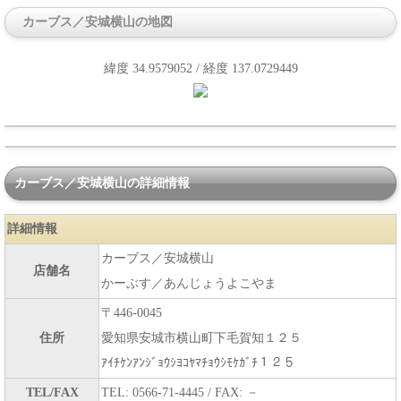
カーブス／安城横山の地図
緯度 34.9579052 / 経度 137.0729449
カーブス／安城横山の詳細情報
詳細情報
カーブス／安城横山
店舗名
かーぶす／あんじょうよこやま
〒446-0045
住所
愛知県安城市横山町下毛賀知１２５
ｱｲﾁｹﾝｱﾝｼﾞｮｳｼﾖｺﾔﾏﾁｮｳｼﾓｹｶﾞﾁ１２５
TEL/FAX
TEL: 0566-71-4445 / FAX: －