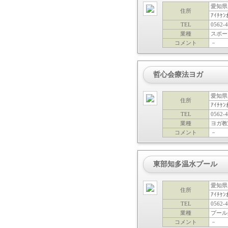
愛知県
住所
ｱｲﾁｹﾝ
TEL
0562-4
業種
スポー
コメント
－
哲心会療法ヨガ
愛知県
住所
ｱｲﾁｹﾝ
TEL
0562-4
業種
ヨガ教
コメント
－
東部知多温水プール
愛知県
住所
ｱｲﾁｹﾝ
TEL
0562-4
業種
プール
コメント
－