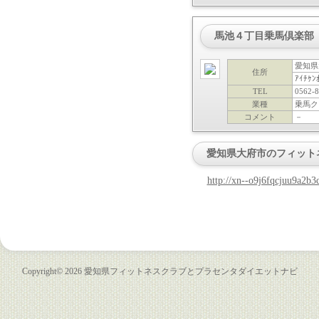
馬池４丁目乗馬倶楽部
愛知県
住所
ｱｲﾁｹ
TEL
0562-8
業種
乗馬ク
コメント
－
愛知県大府市のフィット
http://xn--o9j6fqcjuu9a2b3
Copyright©
2026
愛知県フィットネスクラブとプラセンタダイエットナビ