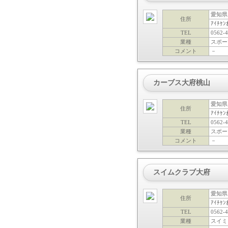
愛知県
住所
ｱｲﾁｹﾝ
TEL
0562-4
業種
スポー
コメント
－
カーブス大府桃山
愛知県
住所
ｱｲﾁｹﾝ
TEL
0562-4
業種
スポー
コメント
－
スイムクラブ大府
愛知県
住所
ｱｲﾁｹ
TEL
0562-4
業種
スイミ