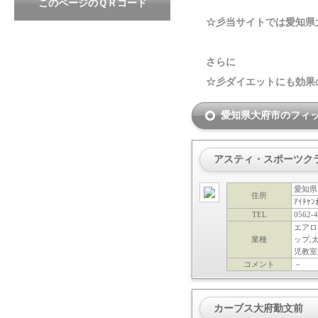
このページのＱＲコード
☆彡当サイトでは愛知県
さらに
☆彡ダイエットにも効果
愛知県大府市のフィ
アスティ・スポーツク
愛知県
住所
ｱｲﾁｹﾝ
TEL
0562-4
エアロ
業種
ップ,
児教室
コメント
－
カーブス大府勤文前