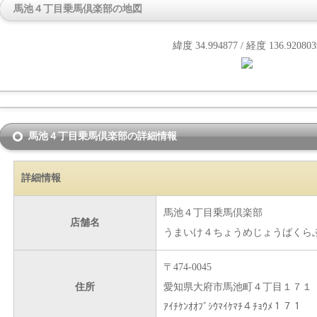
馬池４丁目乗馬倶楽部の地図
緯度 34.994877 / 経度 136.920803
馬池４丁目乗馬倶楽部の詳細情報
詳細情報
馬池４丁目乗馬倶楽部
店舗名
うまいけ４ちょうめじょうばくら
〒474-0045
住所
愛知県大府市馬池町４丁目１７１
ｱｲﾁｹﾝｵｵﾌﾞｼｳﾏｲｹﾏﾁ４ﾁｮｳﾒ１７１