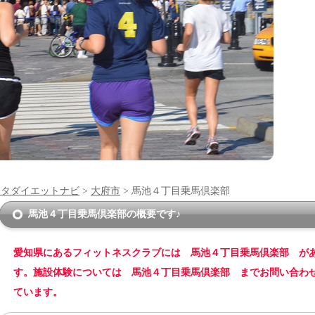
ンタダイエットナビ
>
大府市
> 馬池４丁目乗馬倶楽部
馬池４丁目乗馬倶楽部の概要です♪
愛知県にあるフィットネスクラブには 馬池４丁目乗馬倶楽部 が
す。施設体験については 馬池４丁目乗馬倶楽部 までお問い合わ
ています。