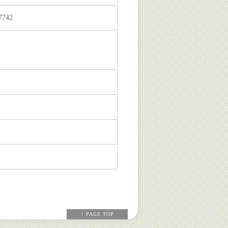
7742
↑ PAGE TOP