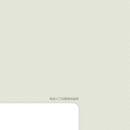
馬池４丁目乗馬倶楽部